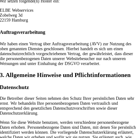
Wir setzen folgende(n) Hoster ein:
ELBE Webservices
Zobelweg 3d
22159 Hamburg
Auftragsverarbeitung
Wir haben einen Vertrag über Auftragsverarbeitung (AVV) zur Nutzung des
oben genannten Dienstes geschlossen. Hierbei handelt es sich um einen
datenschutzrechtlich vorgeschriebenen Vertrag, der gewährleistet, dass dieser
die personenbezogenen Daten unserer Websitebesucher nur nach unseren
Weisungen und unter Einhaltung der DSGVO verarbeitet.
3. Allgemeine Hinweise und Pflicht­informationen
Datenschutz
Die Betreiber dieser Seiten nehmen den Schutz Ihrer persönlichen Daten sehr
ernst. Wir behandeln Ihre personenbezogenen Daten vertraulich und
entsprechend den gesetzlichen Datenschutzvorschriften sowie dieser
Datenschutzerklärung.
Wenn Sie diese Website benutzen, werden verschiedene personenbezogene
Daten erhoben. Personenbezogene Daten sind Daten, mit denen Sie persönlich
identifiziert werden können. Die vorliegende Datenschutzerklärung erläutert,
welche Daten wir erheben und wofür wir sie nutzen. Sie erläutert auch, wie