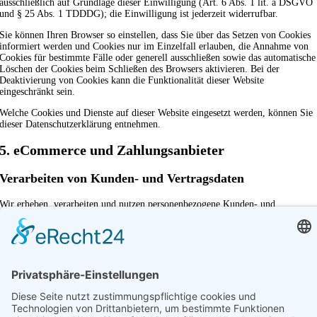
ausschließlich auf Grundlage dieser Einwilligung (Art. 6 Abs. 1 lit. a DSGVO
und § 25 Abs. 1 TDDDG); die Einwilligung ist jederzeit widerrufbar.
Sie können Ihren Browser so einstellen, dass Sie über das Setzen von Cookies
informiert werden und Cookies nur im Einzelfall erlauben, die Annahme von
Cookies für bestimmte Fälle oder generell ausschließen sowie das automatische
Löschen der Cookies beim Schließen des Browsers aktivieren. Bei der
Deaktivierung von Cookies kann die Funktionalität dieser Website
eingeschränkt sein.
Welche Cookies und Dienste auf dieser Website eingesetzt werden, können Sie
dieser Datenschutzerklärung entnehmen.
5. eCommerce und Zahlungs­anbieter
Verarbeiten von Kunden- und Vertragsdaten
Wir erheben, verarbeiten und nutzen personenbezogene Kunden- und
Vertragsdaten zur Begründung, inhaltlichen Ausgestaltung und Änderung
unserer Vertragsbeziehungen. Personenbezogene Daten über die
Inanspruchnahme dieser Website (Nutzungsdaten) erheben, verarbeiten und
nutzen wir nur, soweit dies erforderlich ist, um dem Nutzer die
Inanspruchnahme des Dienstes zu ermöglichen oder abzurechnen.
Rechtsgrundlage hierfür ist Art. 6 Abs. 1 lit. b DSGVO.
Die erhobenen Kundendaten werden nach Abschluss des Auftrags oder
Beendigung der Geschäftsbeziehung und Ablauf der ggf. bestehenden
gesetzlichen Aufbewahrungsfristen gelöscht. Gesetzliche Aufbewahrungsfristen