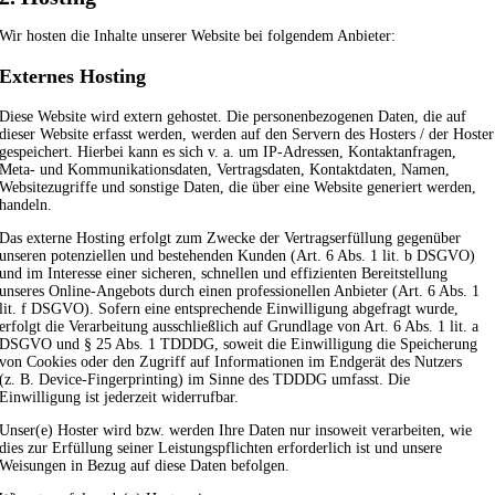
Wir hosten die Inhalte unserer Website bei folgendem Anbieter:
Externes Hosting
Diese Website wird extern gehostet. Die personenbezogenen Daten, die auf
dieser Website erfasst werden, werden auf den Servern des Hosters / der Hoster
gespeichert. Hierbei kann es sich v. a. um IP-Adressen, Kontaktanfragen,
Meta- und Kommunikationsdaten, Vertragsdaten, Kontaktdaten, Namen,
Websitezugriffe und sonstige Daten, die über eine Website generiert werden,
handeln.
Das externe Hosting erfolgt zum Zwecke der Vertragserfüllung gegenüber
unseren potenziellen und bestehenden Kunden (Art. 6 Abs. 1 lit. b DSGVO)
und im Interesse einer sicheren, schnellen und effizienten Bereitstellung
unseres Online-Angebots durch einen professionellen Anbieter (Art. 6 Abs. 1
lit. f DSGVO). Sofern eine entsprechende Einwilligung abgefragt wurde,
erfolgt die Verarbeitung ausschließlich auf Grundlage von Art. 6 Abs. 1 lit. a
DSGVO und § 25 Abs. 1 TDDDG, soweit die Einwilligung die Speicherung
von Cookies oder den Zugriff auf Informationen im Endgerät des Nutzers
(z. B. Device-Fingerprinting) im Sinne des TDDDG umfasst. Die
Einwilligung ist jederzeit widerrufbar.
Unser(e) Hoster wird bzw. werden Ihre Daten nur insoweit verarbeiten, wie
dies zur Erfüllung seiner Leistungspflichten erforderlich ist und unsere
Weisungen in Bezug auf diese Daten befolgen.