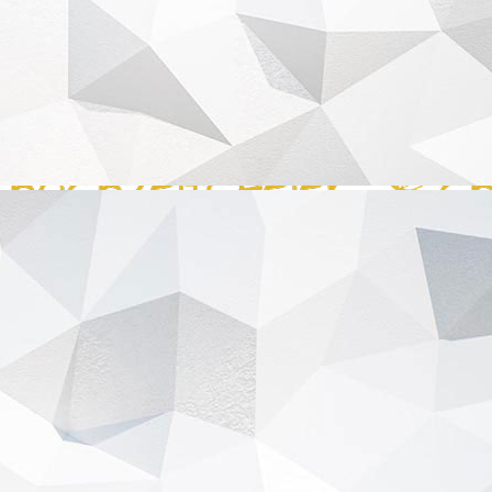
admin
2025-09-18T15:01:47+02:00
Hotline: 0163 4580757
Impressum
Datenschutzerklärung
Kontakt
© 2026 • hochzeitsfeier-check.de •
Seo Premium Agentur
Page load link
Go to Top