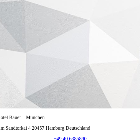
otel Bauer – München
m Sandtorkai 4 20457 Hamburg Deutschland
+49 40 6385890