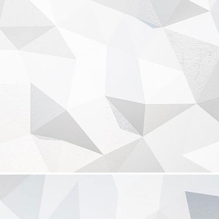
Im beeindruckenden Börsensaal der traditionsreichen Kaffeebörse
feiert Ihr in einer außergewöhnlichen Hochzeitslocation, welche in den
50er und 60er Jahren als Handelsplatz für Rohkaffee diente. Ihr
genießt auf der angrenzenden Terrasse den Blick auf das Brooksfleet