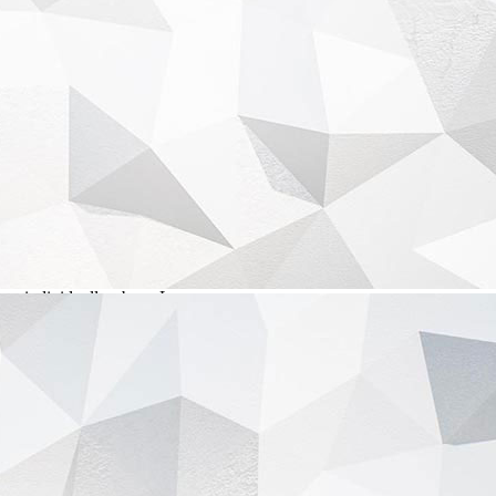
Preis-Kategorie
€€€ – moderat
Zimmerpreis pro Nacht
150 - 200 €
Gastronomie
Bar, Buffet
Küche
individuell, urbane Lage
Ernährung
Laktosefrei, Vegan, Vegetarisch
Service
Hochzeitsfeier, Hochzeitssuite, Mottohochzeit, Probeessen,
Servicepersonal, Übernachtungen